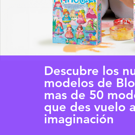
Descubre los n
modelos de Blo
mas de 50 mode
que des vuelo a
imaginación