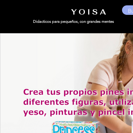
Y O I S A
Didacticos para pequeños,
con grandes mentes