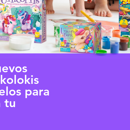
uevos
kolokis
los para
 tu