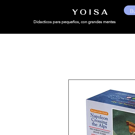
Y O I S A
Didacticos para pequeños,
con grandes mentes