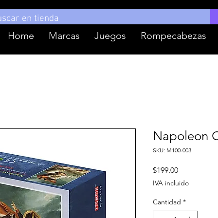
Home
Marcas
Juegos
Rompecabezas
Napoleon C
SKU: M100-003
Precio
$199.00
IVA incluido
Cantidad
*