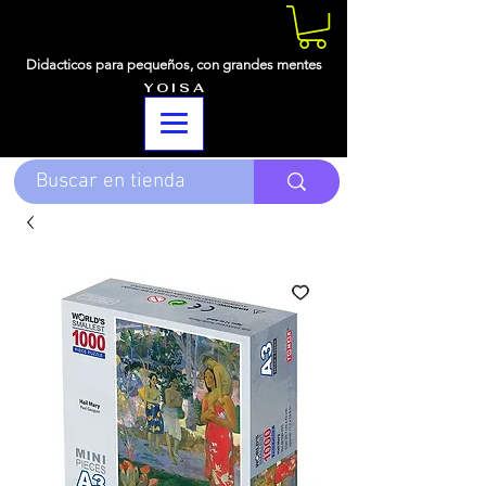
Didacticos para pequeños,
con grandes mentes
Y O I S A