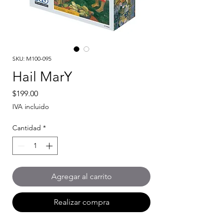
SKU: M100-095
Hail MarY
Precio
$199.00
IVA incluido
Cantidad
*
Agregar al carrito
Realizar compra