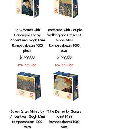
Self-Portrait with
Landscape with Couple
Bandaged Ear by
Walking and Crescent
Vincent van Gogh Mini
Moon Mini
Rompecabezas 1000
Rompecabezas 1000
pieza
pzas
Precio
Precio
$199.00
$199.00
IVA incluido
IVA incluido
Sower (after Millet) by
Title Danae by Gustav
Vincent van Gogh Mini
Klimt Mini
rompecabezas 1000
Rompecabezas 1000
pzas
pzas