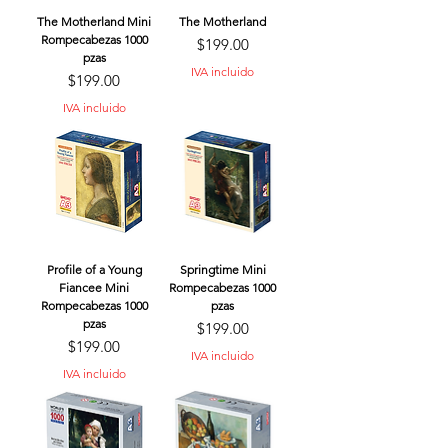
The Motherland Mini
The Motherland
Rompecabezas 1000
Precio
$199.00
pzas
IVA incluido
Precio
$199.00
IVA incluido
Profile of a Young
Springtime Mini
Fiancee Mini
Rompecabezas 1000
Rompecabezas 1000
pzas
pzas
Precio
$199.00
Precio
$199.00
IVA incluido
IVA incluido