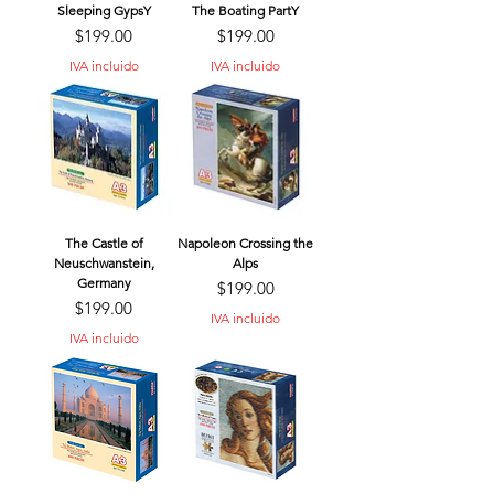
Sleeping GypsY
The Boating PartY
Precio
Precio
$199.00
$199.00
IVA incluido
IVA incluido
The Castle of
Napoleon Crossing the
Neuschwanstein,
Alps
Germany
Precio
$199.00
Precio
$199.00
IVA incluido
IVA incluido