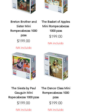
Breton Brother and
The Basket of Apples
Sister Mini
Mini Rompecabezas
Rompecabezas 1000
1000 pzas
pzas
Precio
$199.00
Precio
$199.00
IVA incluido
IVA incluido
The Siesta by Paul
The Dance Class Mini
Gauguin Mini
Rompecabezas 1000
Ropecabezas 1000 pzas
pzas
Precio
Precio
$199.00
$199.00
IVA incluido
IVA incluido