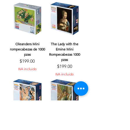
Oleanders Mini
The Lady with the
rompecabezas de 1000
Emine Mini
pzas
Rompecabezas 1000
pzas
Precio
$199.00
Precio
$199.00
IVA incluido
IVA incluido
Les Demoiselles
Two young Girls at the
d'Avignon Mini
Piano Mini