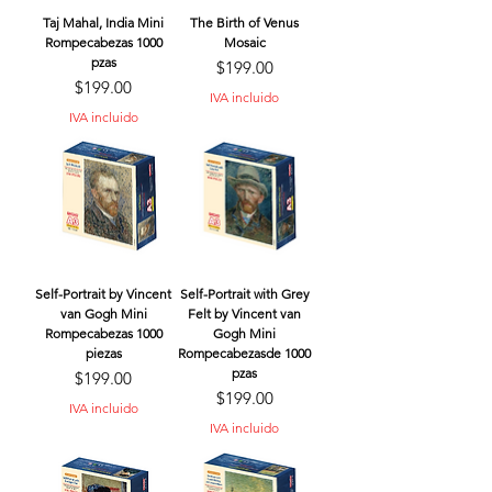
Taj Mahal, India Mini
The Birth of Venus
Rompecabezas 1000
Mosaic
pzas
Precio
$199.00
Precio
$199.00
IVA incluido
IVA incluido
Self-Portrait by Vincent
Self-Portrait with Grey
van Gogh Mini
Felt by Vincent van
Rompecabezas 1000
Gogh Mini
piezas
Rompecabezasde 1000
pzas
Precio
$199.00
Precio
$199.00
IVA incluido
IVA incluido