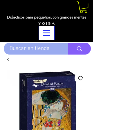
Didacticos para pequeños,
con grandes mentes
Y O I S A