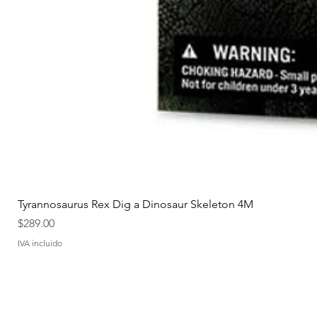
Tyrannosaurus Rex Dig a Dinosaur Skeleton 4M
Precio
$289.00
IVA incluido