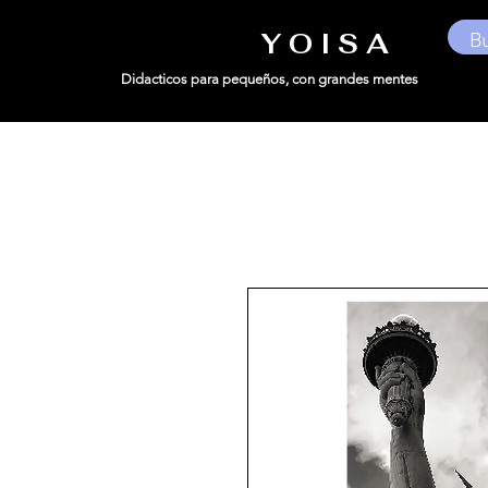
Y O I S A
Didacticos para pequeños,
con grandes mentes