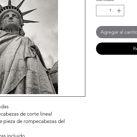
Agregar al carrit
R
adas
abezas de corte lineal
e pieza de rompecabezas del
s incluido