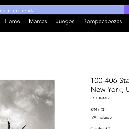
Home
Marcas
Juegos
Rompecabezas
100-406 Sta
New York, 
SKU: 100-406
Precio
$347.00
IVA incluido
Cantidad
*