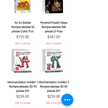
Ko ko Eatdar
Pyramid Puzzle Maya
Rompecabezas 52
Rompecabezas 504
piezas Cubic Fun
piezas D-Toys
Precio
Precio
$155.00
$347.00
IVA incluido
IVA incluido
Mechanizaton Soldier 1
Mechanizaton Soldier 3
Rompecabezas 3D 93
Rompecabezas 3D 83
piezas DIY
piezas DIY
Precio
Precio
$224.00
$224.00
IVA incluido
IVA incluido