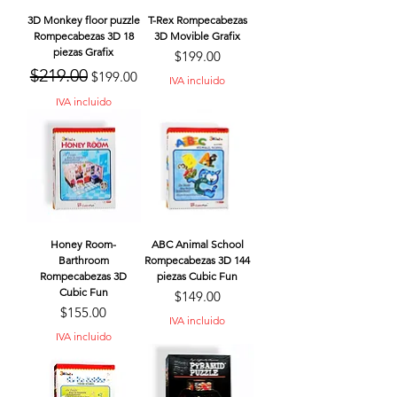
3D Monkey floor puzzle
T-Rex Rompecabezas
Rompecabezas 3D 18
3D Movible Grafix
piezas Grafix
Precio
$199.00
Precio
Precio de oferta
$219.00
$199.00
IVA incluido
IVA incluido
Honey Room-
ABC Animal School
Barthroom
Rompecabezas 3D 144
Rompecabezas 3D
piezas Cubic Fun
Cubic Fun
Precio
$149.00
Precio
$155.00
IVA incluido
IVA incluido