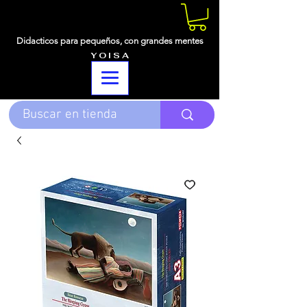
Didacticos para pequeños,
con grandes mentes
Y O I S A