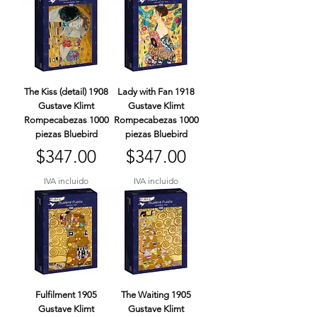
The Kiss (detail) 1908
Lady with Fan 1918
Gustave Klimt
Gustave Klimt
Rompecabezas 1000
Rompecabezas 1000
piezas Bluebird
piezas Bluebird
Precio
Precio
$347.00
$347.00
IVA incluido
IVA incluido
Fulfilment 1905
The Waiting 1905
Gustave Klimt
Gustave Klimt