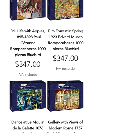
Still Life with Apples,
Elm Forrest in Spring
1895-1898 Paul
1923 Edvard Munch
Cézanne
Rompecabezas 1000
Rompecabezas 1000
piezas Bluebird
piezas Bluebird
Precio
$347.00
Precio
$347.00
IVA incluido
IVA incluido
Dance at Le Moulin
Gallery with Views of
de la Galette 1876
Modern Rome 1757