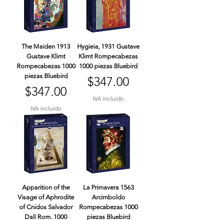
The Maiden 1913
Hygieia, 1931 Gustave
Gustave Klimt
Klimt Rompecabezas
Rompecabezas 1000
1000 piezas Bluebird
piezas Bluebird
Precio
$347.00
Precio
$347.00
IVA incluido
IVA incluido
Apparition of the
La Primavera 1563
Visage of Aphrodite
Arcimboldo
of Cnidos Salvador
Rompecabezas 1000
Dalí Rom. 1000
piezas Bluebird