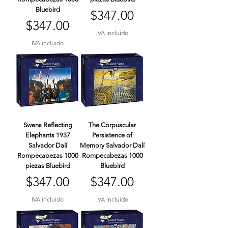
Bluebird
Precio
$347.00
Precio
$347.00
IVA incluido
IVA incluido
Swans Reflecting
The Corpuscular
Elephants 1937
Persistence of
Salvador Dalí
Memory Salvador Dalí
Rompecabezas 1000
Rompecabezas 1000
piezas Bluebird
Bluebird
Precio
Precio
$347.00
$347.00
IVA incluido
IVA incluido