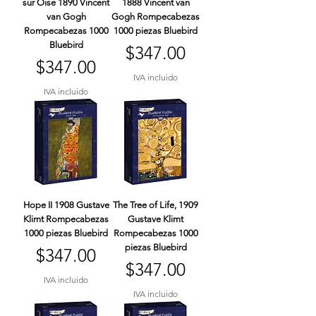
sur Oise 1890 Vincent
1888 Vincent van
van Gogh
Gogh Rompecabezas
Rompecabezas 1000
1000 piezas Bluebird
Bluebird
Precio
$347.00
Precio
$347.00
IVA incluido
IVA incluido
Hope II 1908 Gustave
The Tree of Life, 1909
Klimt Rompecabezas
Gustave Klimt
1000 piezas Bluebird
Rompecabezas 1000
piezas Bluebird
Precio
$347.00
Precio
$347.00
IVA incluido
IVA incluido