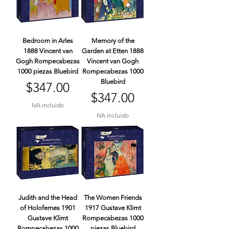
Bedroom in Arles
Memory of the
1888 Vincent van
Garden at Etten 1888
Gogh Rompecabezas
Vincent van Gogh
1000 piezas Bluebird
Rompecabezas 1000
Bluebird
Precio
$347.00
Precio
$347.00
IVA incluido
IVA incluido
Judith and the Head
The Women Friends
of Holofernes 1901
1917 Gustave Klimt
Gustave Klimt
Rompecabezas 1000
Rompecabezas 1000
piezas Bluebird