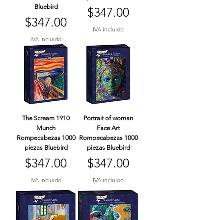
Bluebird
Precio
$347.00
Precio
$347.00
IVA incluido
IVA incluido
The Scream 1910
Portrait of woman
Munch
Face Art
Rompecabezas 1000
Rompecabezas 1000
piezas Bluebird
piezas Bluebird
Precio
Precio
$347.00
$347.00
IVA incluido
IVA incluido