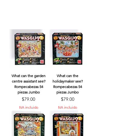
What can the garden
What can the
centre assistant see?
holidaymaker see?
Rompecabezas 54
Rompecabezas 54
piezas Jumbo
piezas Jumbo
Precio
Precio
$79.00
$79.00
IVA incluido
IVA incluido