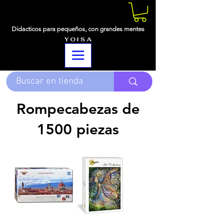
Didacticos para pequeños,
con grandes mentes
Y O I S A
Rompecabezas de
1500 piezas