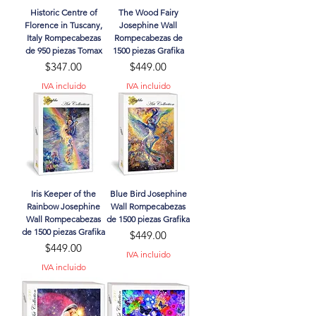
Historic Centre of
The Wood Fairy
Florence in Tuscany,
Josephine Wall
Italy Rompecabezas
Rompecabezas de
de 950 piezas Tomax
1500 piezas Grafika
Precio
Precio
$347.00
$449.00
IVA incluido
IVA incluido
Iris Keeper of the
Blue Bird Josephine
Rainbow Josephine
Wall Rompecabezas
Wall Rompecabezas
de 1500 piezas Grafika
de 1500 piezas Grafika
Precio
$449.00
Precio
$449.00
IVA incluido
IVA incluido