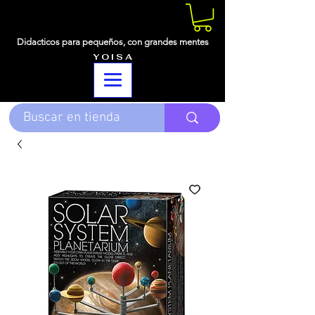
Didacticos para pequeños,
con grandes mentes
Y O I S A