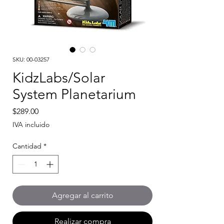
SKU: 00-03257
KidzLabs/Solar
System Planetarium
Precio
$289.00
IVA incluido
Cantidad
*
Agregar al carrito
Realizar compra