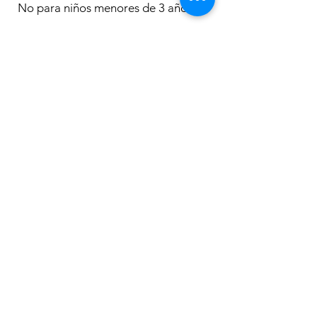
No para niños menores de 3 años.
Los más
vendidos
Tyrannosaurus Rex Dig a
The Last Judgement, Bu