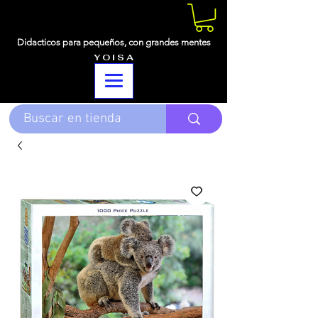
Didacticos para pequeños,
con grandes mentes
Y O I S A