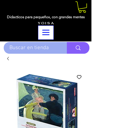
Didacticos para pequeños,
con grandes mentes
Y O I S A