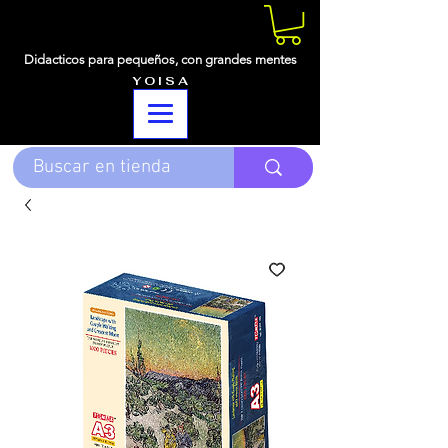
Didacticos para pequeños,
con grandes mentes
Y O I S A