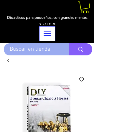
Didacticos para pequeños,
con grandes mentes
Y O I S A