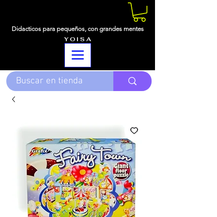
Didacticos para pequeños,
con grandes mentes
Y O I S A