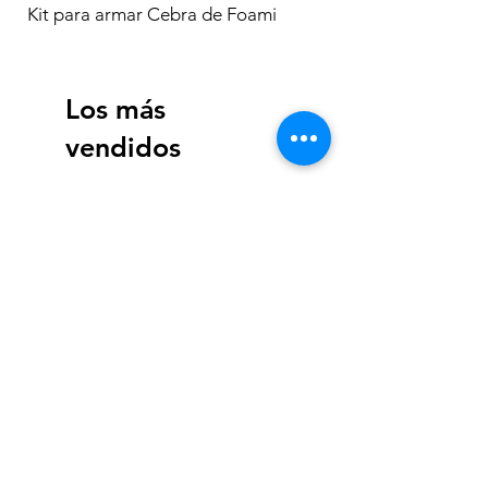
Kit para armar Cebra de Foami
Los más
vendidos
Tyrannosaurus Rex Dig a
The Last Judgement, Bu