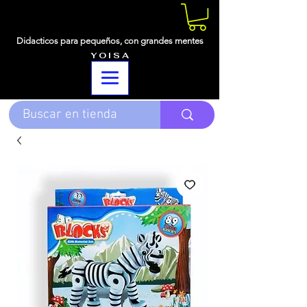
Didacticos para pequeños,
con grandes mentes
Y O I S A