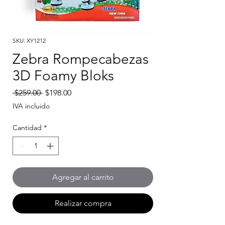
SKU: XY1212
Zebra Rompecabezas
3D Foamy Bloks
Precio
Precio
 $259.00 
$198.00
de
IVA incluido
oferta
Cantidad
*
Agregar al carrito
Realizar compra