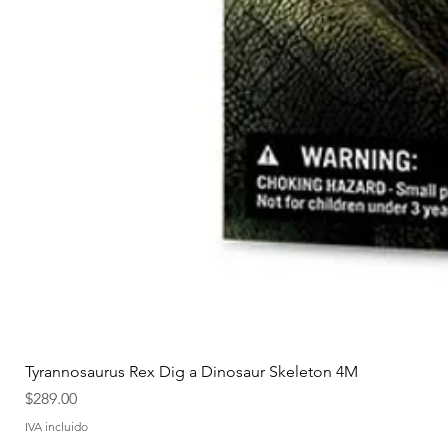
Tyrannosaurus Rex Dig a Dinosaur Skeleton 4M
Precio
$289.00
IVA incluido