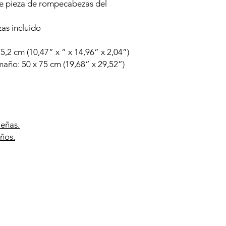
e pieza de rompecabezas del
s incluido
5,2 cm (10,47” x ” x 14,96” x 2,04”)
ño: 50 x 75 cm (19,68” x 29,52”)
ueñas.
ños.