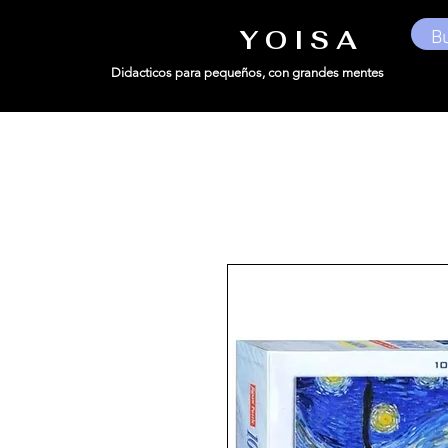
Y O I S A
Didacticos para pequeños,
con grandes mentes