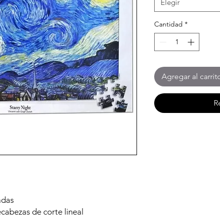
Elegir
Cantidad
*
Agregar al carrit
R
adas
abezas de corte lineal