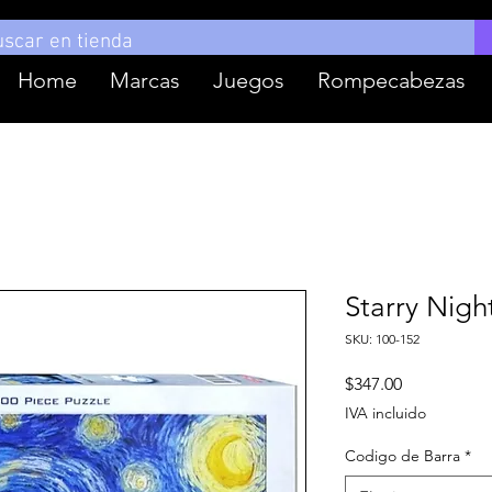
Home
Marcas
Juegos
Rompecabezas
Starry Nig
SKU: 100-152
Precio
$347.00
IVA incluido
Codigo de Barra
*