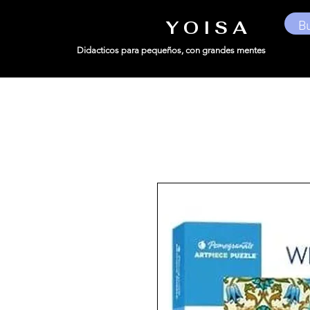
Y O I S A
Didacticos para pequeños,
con grandes mentes