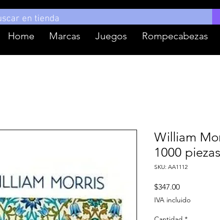
Home
Marcas
Juegos
Rompecabezas
William Mo
1000 pieza
SKU: AA1112
Precio
$347.00
IVA incluido
Cantidad
*