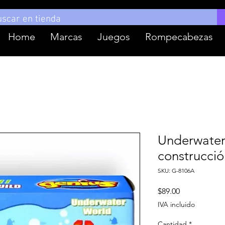
Home
Marcas
Juegos
Rompecabezas
Underwater
construcció
SKU: G-8106A
Precio
$89.00
IVA incluido
Cantidad
*