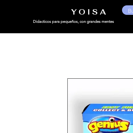
Y O I S A
Didacticos para pequeños,
con grandes mentes