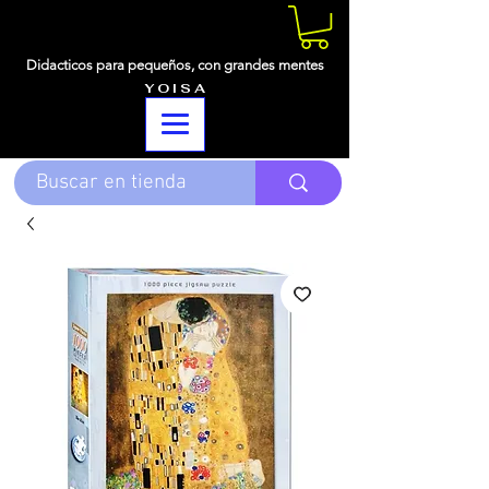
Didacticos para pequeños,
con grandes mentes
Y O I S A