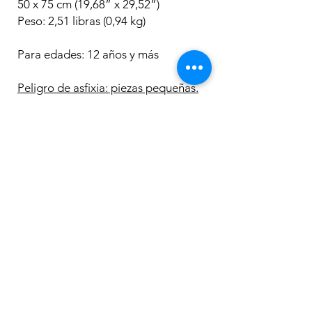
50 x 75 cm (19,68” x 29,52”)
Peso: 2,51 libras (0,94 kg)
Para edades: 12 años y más
Peligro de asfixia: piezas pequeñas.
No para niños menores de 3 años.
Los más
vendidos