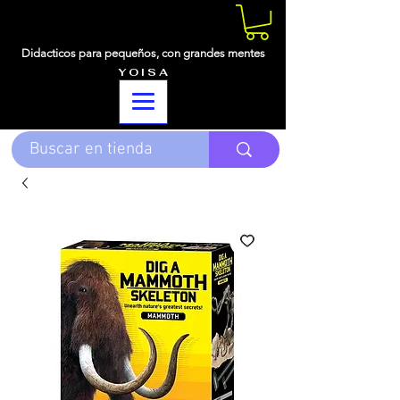
Didacticos para pequeños,
con grandes mentes
Y O I S A