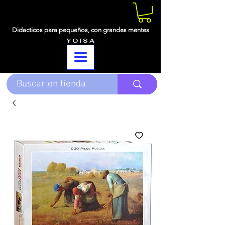
Didacticos para pequeños,
con grandes mentes
Y O I S A