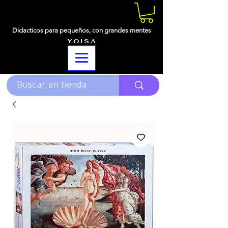
Didacticos para pequeños,
con grandes mentes
Y O I S A