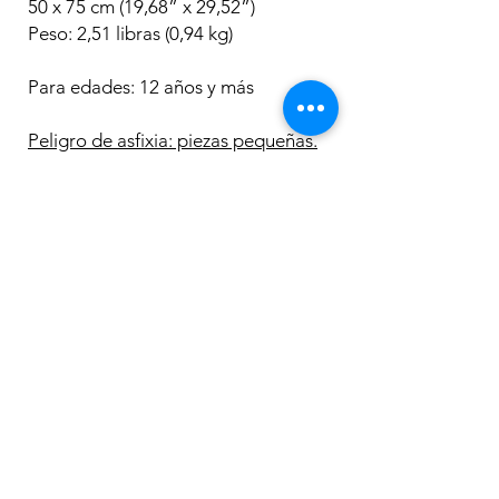
50 x 75 cm (19,68” x 29,52”)
Peso: 2,51 libras (0,94 kg)
Para edades: 12 años y más
Peligro de asfixia: piezas pequeñas.
No para niños menores de 3 años.
Los más
vendidos