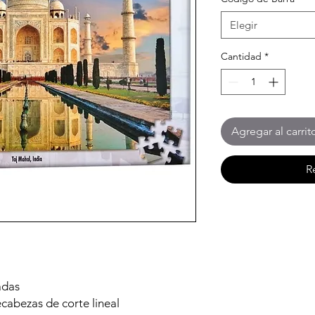
Elegir
Cantidad
*
Agregar al carrit
R
adas
abezas de corte lineal