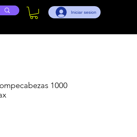
Iniciar sesion
Rompecabezas 1000
ax