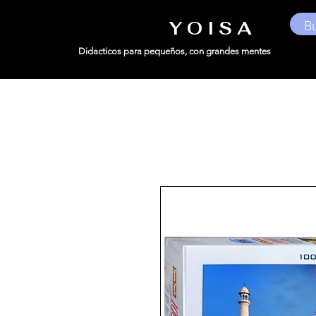
Y O I S A
Didacticos para pequeños,
con grandes mentes