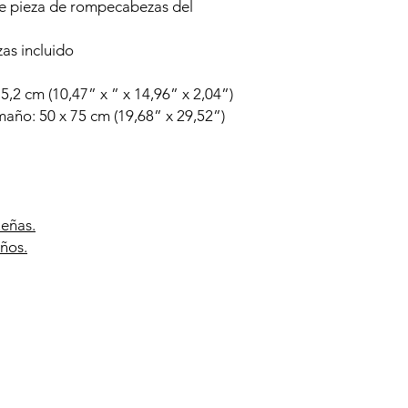
e pieza de rompecabezas del
s incluido
5,2 cm (10,47” x ” x 14,96” x 2,04”)
ño: 50 x 75 cm (19,68” x 29,52”)
ueñas.
ños.