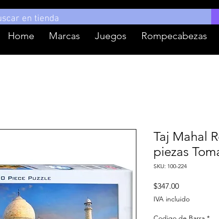
Home
Marcas
Juegos
Rompecabezas
Taj Mahal 
piezas Tom
SKU: 100-224
Precio
$347.00
IVA incluido
Codigo de Barra
*