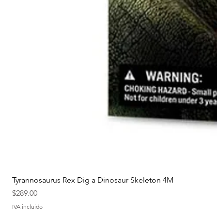
Tyrannosaurus Rex Dig a Dinosaur Skeleton 4M
Precio
$289.00
IVA incluido