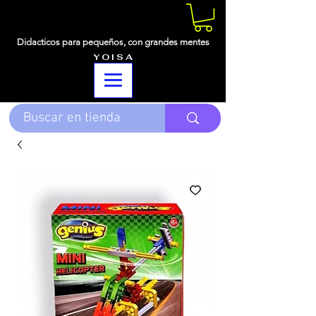
Didacticos para pequeños,
con grandes mentes
Y O I S A