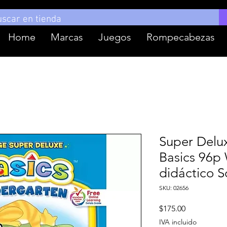
Home
Marcas
Juegos
Rompecabezas
Super Delu
Basics 96p
didáctico S
SKU: 02656
Precio
$175.00
IVA incluido