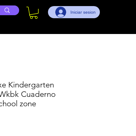
Iniciar sesion
xe Kindergarten
 Wkbk Cuaderno
chool zone