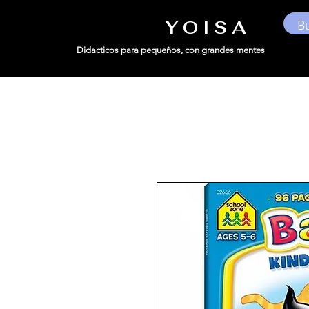
Y O I S A
Didacticos para pequeños,
con grandes mentes