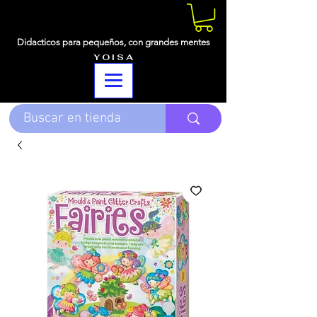
Didacticos para pequeños,
con grandes mentes
Y O I S A