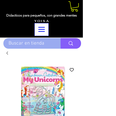
Didacticos para pequeños,
con grandes mentes
Y O I S A