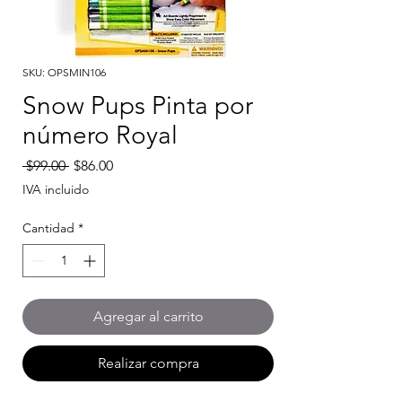
SKU: OPSMIN106
Snow Pups Pinta por
número Royal
Precio
Precio
 $99.00 
$86.00
de
IVA incluido
oferta
Cantidad
*
Agregar al carrito
Realizar compra