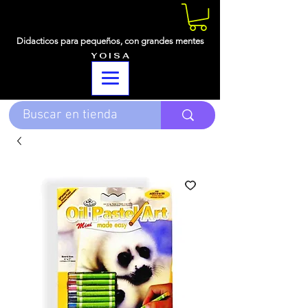
Didacticos para pequeños,
con grandes mentes
Y O I S A