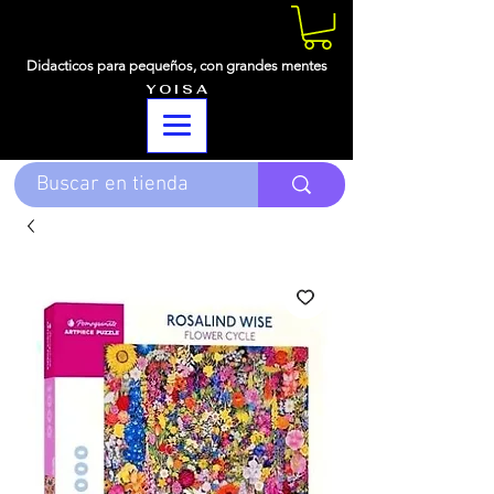
Didacticos para pequeños,
con grandes mentes
Y O I S A