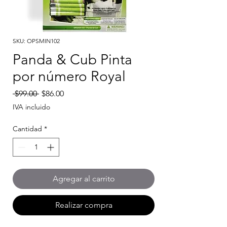
SKU: OPSMIN102
Panda & Cub Pinta
por número Royal
Precio
Precio
 $99.00 
$86.00
de
IVA incluido
oferta
Cantidad
*
Agregar al carrito
Realizar compra