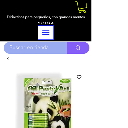
Didacticos para pequeños,
con grandes mentes
Y O I S A