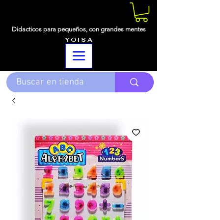
Didacticos para pequeños,
con grandes mentes
Y O I S A