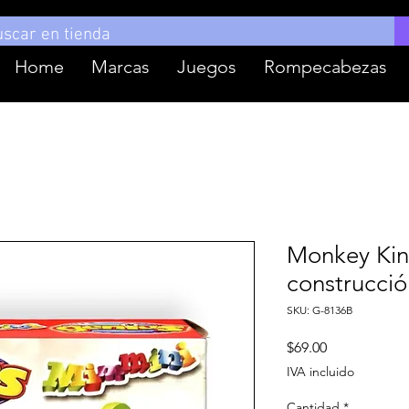
Home
Marcas
Juegos
Rompecabezas
Monkey Kin
construcció
SKU: G-8136B
Precio
$69.00
IVA incluido
Cantidad
*