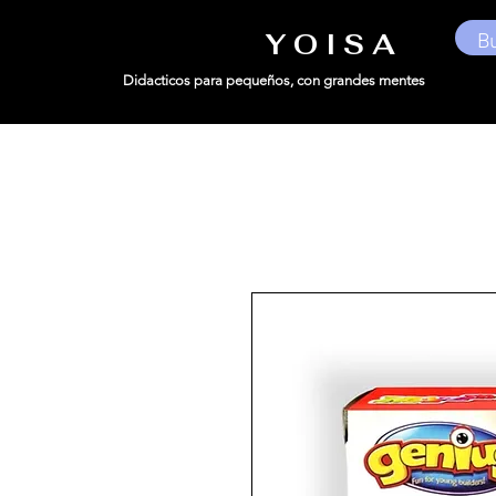
Y O I S A
Didacticos para pequeños,
con grandes mentes