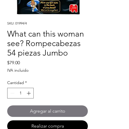
SKU: 01994/4
What can this woman
see? Rompecabezas
54 piezas Jumbo
Precio
$79.00
IVA incluido
Cantidad
*
Agregar al carrito
Realizar compra