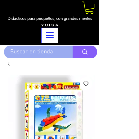
Didacticos para pequeños,
con grandes mentes
Y O I S A