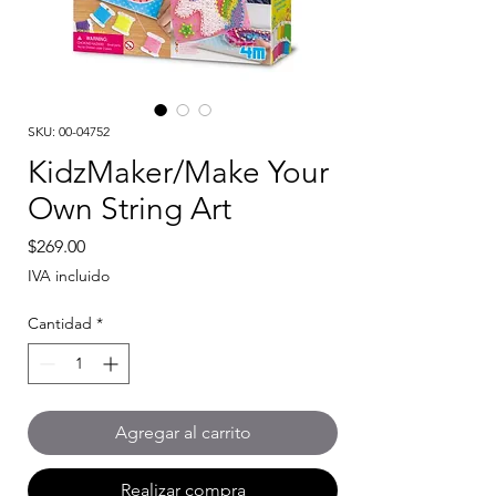
SKU: 00-04752
KidzMaker/Make Your
Own String Art
Precio
$269.00
IVA incluido
Cantidad
*
Agregar al carrito
Realizar compra