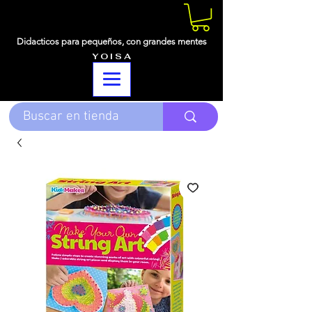
Didacticos para pequeños,
con grandes mentes
Y O I S A