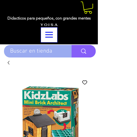
Didacticos para pequeños,
con grandes mentes
Y O I S A