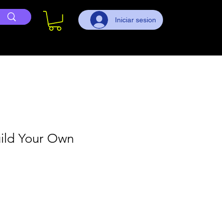
Iniciar sesion
uild Your Own