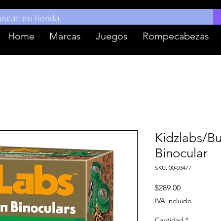
Home
Marcas
Juegos
Rompecabezas
Kidzlabs/B
Binocular
SKU: 00-03477
Precio
$289.00
IVA incluido
Cantidad
*