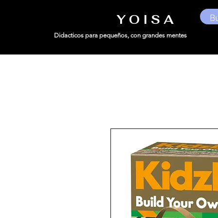
Y O I S A
Didacticos para pequeños,
con grandes mentes