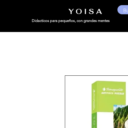
Y O I S A
Didacticos para pequeños,
con grandes mentes