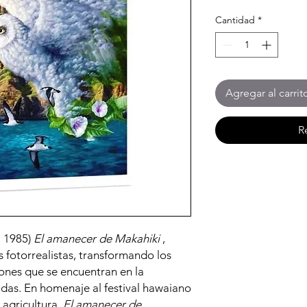
Cantidad
*
Agregar al carrit
R
. 1985)
El amanecer de Makahiki
,
 fotorrealistas, transformando los
ones que se encuentran en la
das. En homenaje al festival hawaiano
 agricultura,
El amanecer de