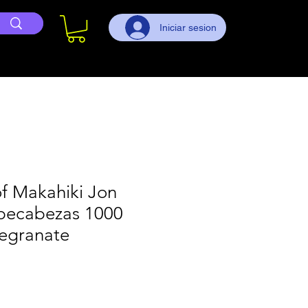
Iniciar sesion
f Makahiki Jon
pecabezas 1000
egranate