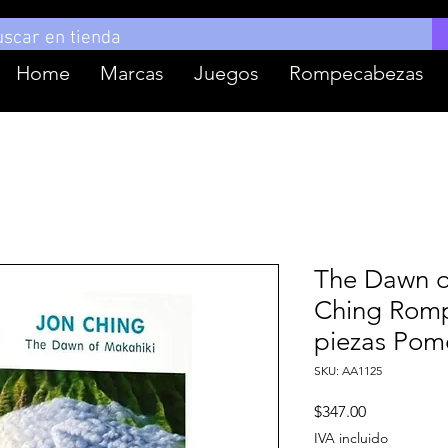
Home
Marcas
Juegos
Rompecabezas
The Dawn o
Ching Rom
piezas Pom
SKU: AA1125
Precio
$347.00
IVA incluido