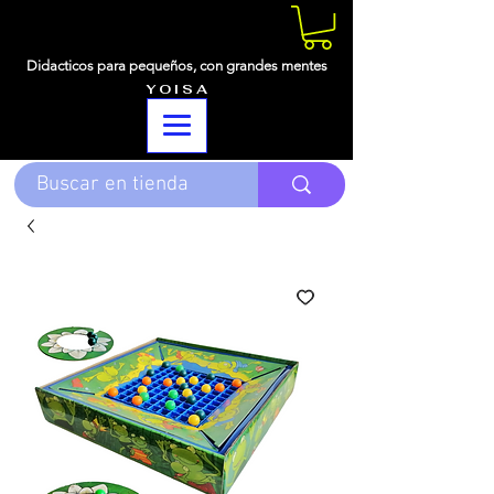
Didacticos para pequeños,
con grandes mentes
Y O I S A