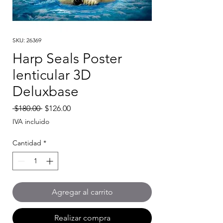
SKU: 26369
Harp Seals Poster
lenticular 3D
Deluxbase
Precio
Precio
 $180.00 
$126.00
de
IVA incluido
oferta
Cantidad
*
Agregar al carrito
Realizar compra