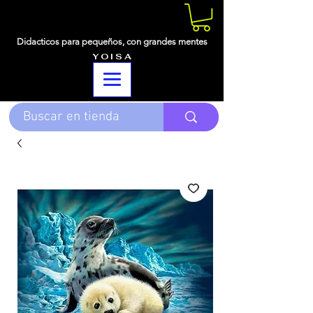
Didacticos para pequeños,
con grandes mentes
Y O I S A