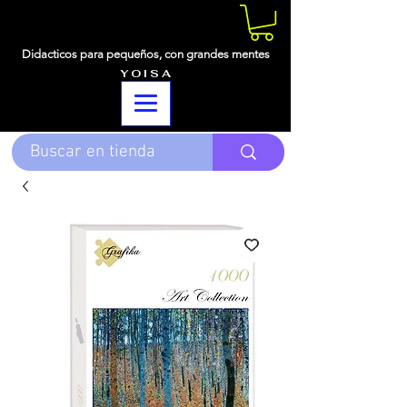
Didacticos para pequeños,
con grandes mentes
Y O I S A