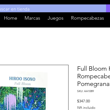
Home
Marcas
Juegos
Rompecabezas
Full Bloom 
Rompecabez
Pomegrana
SKU: AA1089
Precio
$347.00
IVA incluido