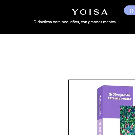
Y O I S A
Didacticos para pequeños,
con grandes mentes