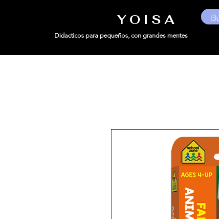
Y O I S A
Didacticos para pequeños,
con grandes mentes