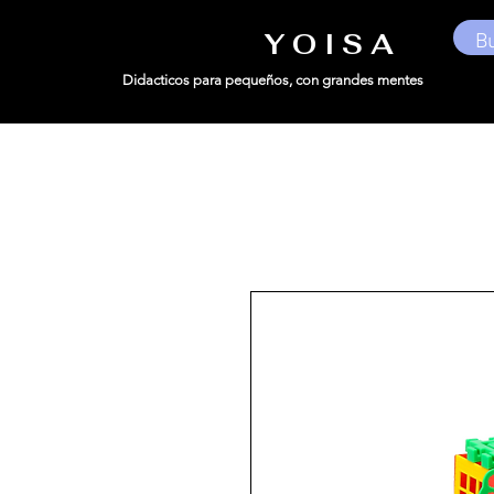
Y O I S A
Didacticos para pequeños,
con grandes mentes