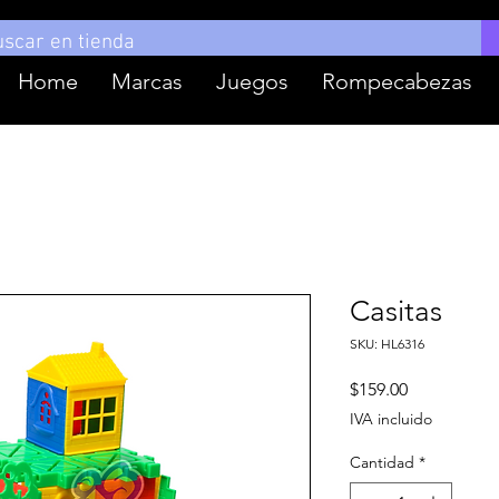
Home
Marcas
Juegos
Rompecabezas
Casitas
SKU: HL6316
Precio
$159.00
IVA incluido
Cantidad
*