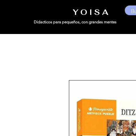
Y O I S A
Didacticos para pequeños,
con grandes mentes