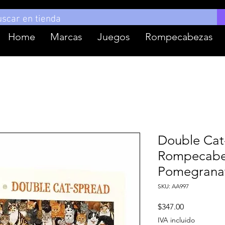
Home
Marcas
Juegos
Rompecabezas
Double Cat
Rompecabez
Pomegrana
SKU: AA997
Precio
$347.00
IVA incluido