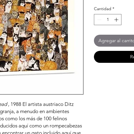
Cantidad
*
Agregar al carrit
R
ead
, 1988 El artista austriaco Ditz
 granja, a menudo en ambientes
s como los más de 100 felinos
oducidos aquí como un rompecabezas
s encontrar un gato incluido aquí que