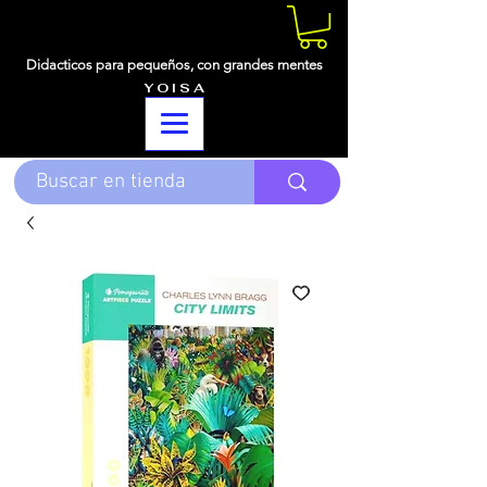
Didacticos para pequeños,
con grandes mentes
Y O I S A