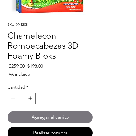
SKU: XY1208
Chamelecon
Rompecabezas 3D
Foamy Bloks
Precio
Precio
 $259.00 
$198.00
de
IVA incluido
oferta
Cantidad
*
Agregar al carrito
Realizar compra